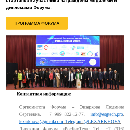
стартапов 52 участника награждены медалями и
дипломами Форума.
ПРОГРАММА ФОРУМА
Контактная информация:
Оргкомитета Форума – Экзархова Людмила
Сергеевна, + 7 999 822-12-77,
info@esgtech.pro
,
lexarkhova@gmail.com
Telegram
@LEXARKHOVA
Дирекция Форума «РосБиоТех»: Tel.: +7 (916)