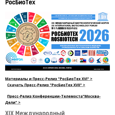
РосБиоТех
Материалы и Пресс-Релиз "РосБиоТех XVI" >
Скачать Пресс-Релиз "РосБиоТех XVII" >
Пресс-Релиз Конференции-Телемоста"Москва-
Дели" >
ХIX Международный