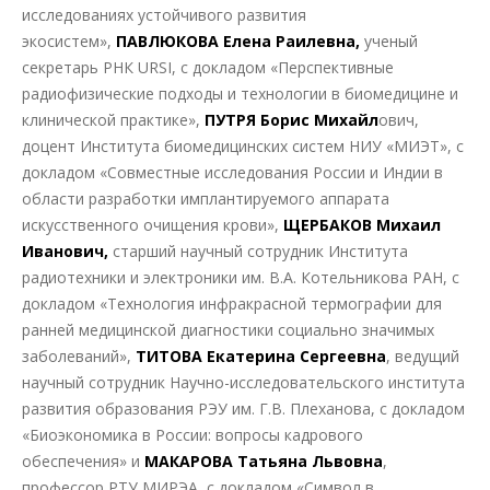
исследованиях устойчивого развития
экосистем»,
ПАВЛЮКОВА Елена Раилевна,
ученый
секретарь РНК URSI, с докладом «Перспективные
радиофизические подходы и технологии в биомедицине и
клинической практике»,
ПУТРЯ Борис Михайл
ович,
доцент Института биомедицинских систем НИУ «МИЭТ», с
докладом «Совместные исследования России и Индии в
области разработки имплантируемого аппарата
искусственного очищения крови»,
ЩЕРБАКОВ Михаил
Иванович,
старший научный сотрудник Института
радиотехники и электроники им. В.А. Котельникова РАН, с
докладом «Технология инфракрасной термографии для
ранней медицинской диагностики социально значимых
заболеваний»,
ТИТОВА Екатерина Сергеевна
, ведущий
научный сотрудник Научно-исследовательского института
развития образования РЭУ им. Г.В. Плеханова, с докладом
«Биоэкономика в России: вопросы кадрового
обеспечения» и
МАКАРОВА Татьяна Львовна
,
профессор РТУ МИРЭА, с докладом «Символ в